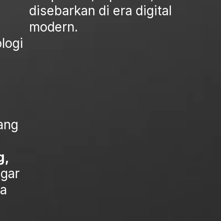
disebarkan di era digital
modern.
logi
ang
g,
gar
da