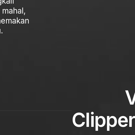
gkali
, mahal,
memakan
.
V
Clippe