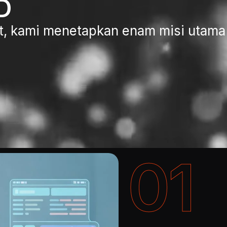
D
t, kami menetapkan enam misi utama 
01