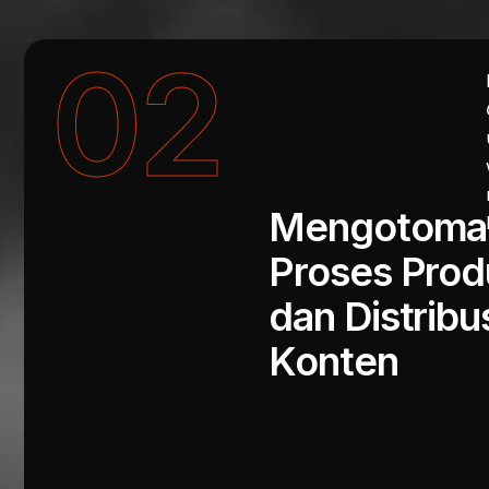
02
Mengotomat
Proses Prod
dan Distribu
Konten