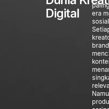
paling
Digital
era m
sosial
Setia
kreat
brand
menc
konte
menar
singk
relev
Namu
produ