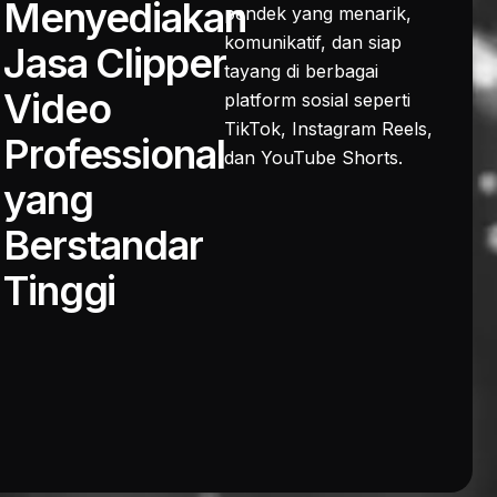
Menyediakan
pendek yang menarik,
komunikatif, dan siap
Jasa Clipper
tayang di berbagai
Video
platform sosial seperti
TikTok, Instagram Reels,
Professional
dan YouTube Shorts.
yang
Berstandar
Tinggi