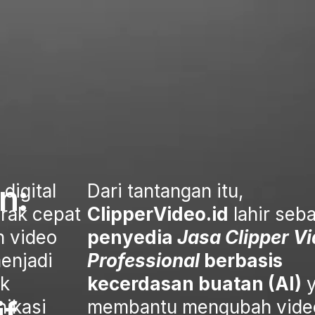
si
n:
digital
Dari tantangan itu,
rak cepat
ClipperVideo.id
lahir seb
 video
penyedia
Jasa Clipper V
eo.ID
menjadi
Professional
berbasis
uk
kecerdasan buatan (AI)
y
if
ikasi
membantu mengubah vide