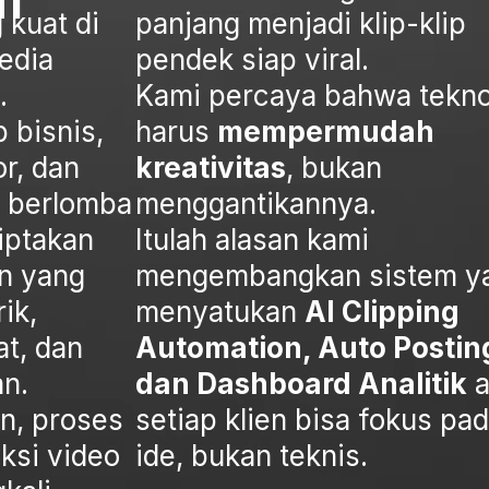
 kuat di
panjang menjadi klip-klip
edia
pendek siap viral.
.
Kami percaya bahwa tekno
p bisnis,
harus
mempermudah
or, dan
kreativitas
, bukan
 berlomba
menggantikannya.
iptakan
Itulah alasan kami
n yang
mengembangkan sistem y
ik,
menyatukan
AI Clipping
at, dan
Automation, Auto Postin
an.
dan Dashboard Analitik
a
n, proses
setiap klien bisa fokus pa
ksi video
ide, bukan teknis.