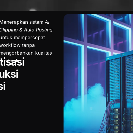
Menerapkan sistem
AI
Clipping & Auto Posting
untuk mempercepat
workflow tanpa
mengorbankan kualitas
isasi
hasil video.
uksi
si