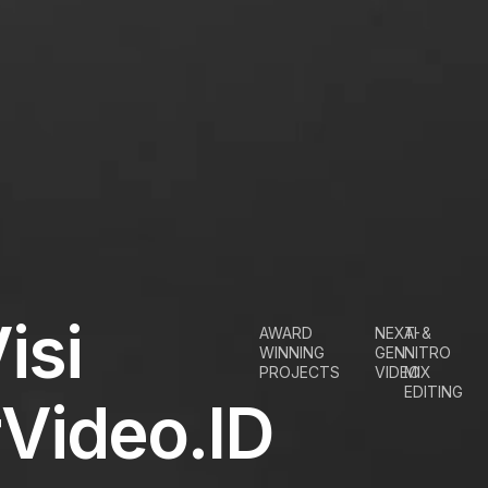
isi
AWARD
NEXT-
AI &
WINNING
GEN
NITRO
PROJECTS
VIDEO
MIX
EDITING
rVideo.ID