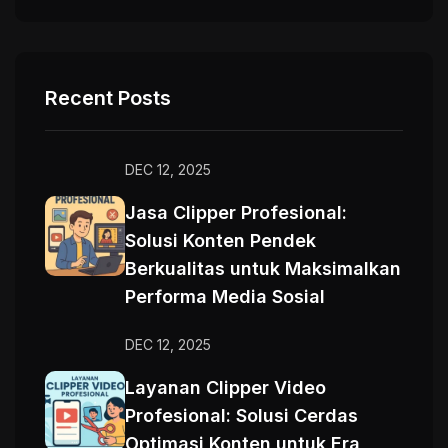
Recent Posts
DEC 12, 2025
Jasa Clipper Profesional:
Solusi Konten Pendek
Berkualitas untuk Maksimalkan
Performa Media Sosial
DEC 12, 2025
Layanan Clipper Video
Profesional: Solusi Cerdas
Optimasi Konten untuk Era