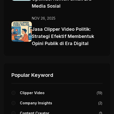
Media Sosial
NOV 26, 2025
Jasa Clipper Video Politik:
Strategi Efektif Membentuk
Opini Publik di Era Digital
Popular Keyword
Clipper Video
19
Company Insights
2
Content Creator
1