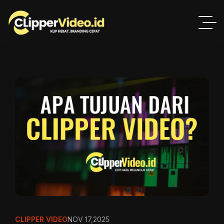
CLIPPER VIDEO
NOV 17,2025